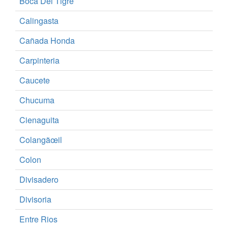
Boca Del Tigre
Calingasta
Cañada Honda
Carpinteria
Caucete
Chucuma
Cienaguita
Colangãœil
Colon
Divisadero
Divisoria
Entre Rios