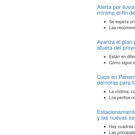
Alerta por lluvi
mínima el fin 
Se espera un
Las recomend
Avanza el plan 
afuera del proy
Están en dife
Cómo sigue e
Caos en Panamer
demoras para ll
La víctima, c
Los peritos c
Estacionamiento
y las nuevas sa
Hay cuadras q
Las principal