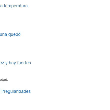
 la temperatura
o una quedó
ez y hay fuertes
iudad.
 irregularidades