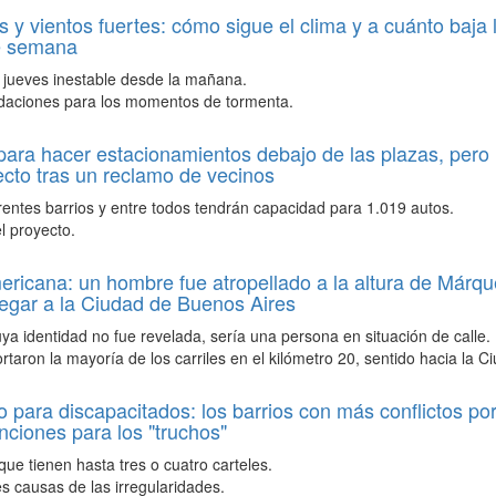
as y vientos fuertes: cómo sigue el clima y a cuánto baja
de semana
 jueves inestable desde la mañana.
aciones para los momentos de tormenta.
para hacer estacionamientos debajo de las plazas, per
ecto tras un reclamo de vecinos
rentes barrios y entre todos tendrán capacidad para 1.019 autos.
l proyecto.
icana: un hombre fue atropellado a la altura de Márqu
egar a la Ciudad de Buenos Aires
uya identidad no fue revelada, sería una persona en situación de calle.
ortaron la mayoría de los carriles en el kilómetro 20, sentido hacia la C
 para discapacitados: los barrios con más conflictos por
nciones para los "truchos"
ue tienen hasta tres o cuatro carteles.
es causas de las irregularidades.