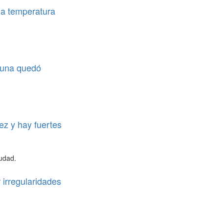
 la temperatura
o una quedó
ez y hay fuertes
iudad.
 irregularidades