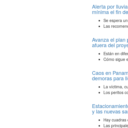
Alerta por lluvi
mínima el fin 
Se espera un
Las recomend
Avanza el plan 
afuera del proy
Están en dife
Cómo sigue e
Caos en Panamer
demoras para ll
La víctima, c
Los peritos c
Estacionamiento
y las nuevas sa
Hay cuadras q
Las principal