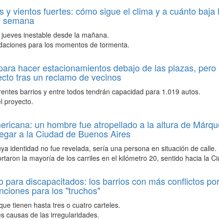
as y vientos fuertes: cómo sigue el clima y a cuánto baja
de semana
 jueves inestable desde la mañana.
aciones para los momentos de tormenta.
para hacer estacionamientos debajo de las plazas, per
ecto tras un reclamo de vecinos
rentes barrios y entre todos tendrán capacidad para 1.019 autos.
l proyecto.
icana: un hombre fue atropellado a la altura de Márqu
egar a la Ciudad de Buenos Aires
uya identidad no fue revelada, sería una persona en situación de calle.
ortaron la mayoría de los carriles en el kilómetro 20, sentido hacia la C
 para discapacitados: los barrios con más conflictos por
nciones para los "truchos"
ue tienen hasta tres o cuatro carteles.
es causas de las irregularidades.